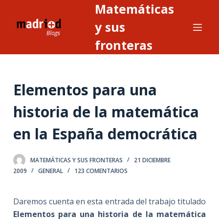
Matemáticas
S
a
y sus
l
fronteras
t
a
r
Elementos para una
a
l
historia de la matemática
c
o
en la España democrática
n
t
MATEMÁTICAS Y SUS FRONTERAS
21 DICIEMBRE
e
2009
GENERAL
123 COMENTARIOS
n
i
Daremos cuenta en esta entrada del trabajo titulado
d
Elementos para una historia de la matemática
o