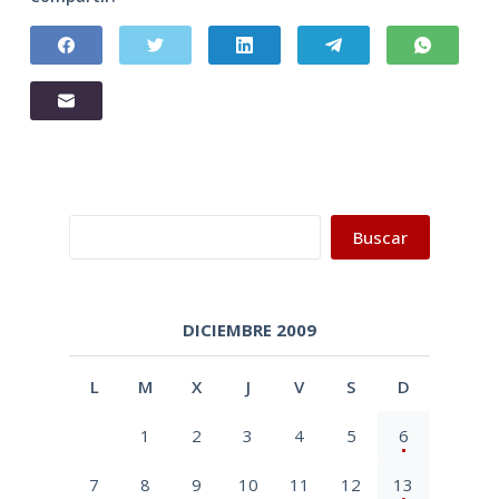
Buscar
Buscar
DICIEMBRE 2009
L
M
X
J
V
S
D
1
2
3
4
5
6
7
8
9
10
11
12
13