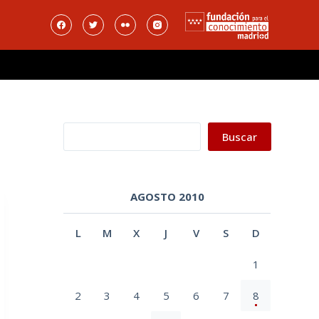
Buscar
Buscar
AGOSTO 2010
L
M
X
J
V
S
D
1
2
3
4
5
6
7
8