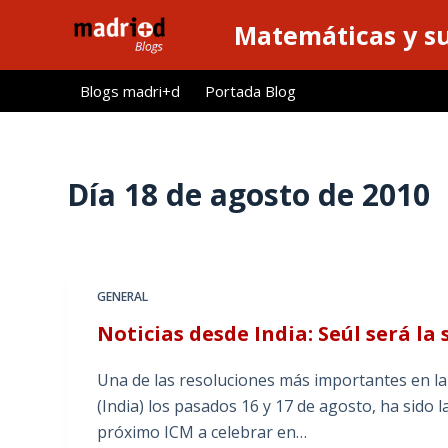
S
Matemáticas y su
a
l
Blogs madri+d
Portada Blog
t
a
r
a
Día
18 de agosto de 2010
l
c
o
n
GENERAL
t
Noticias desde India: Seúl será la
e
n
Una de las resoluciones más importantes en l
i
(India) los pasados 16 y 17 de agosto, ha sido 
d
próximo ICM a celebrar en…
o