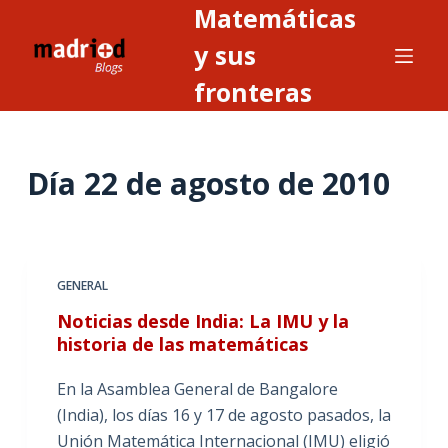
Matemáticas
S
a
y sus
l
fronteras
t
a
r
Día
22 de agosto de 2010
a
l
c
o
n
GENERAL
t
Noticias desde India: La IMU y la
e
historia de las matemáticas
n
i
En la Asamblea General de Bangalore
d
(India), los días 16 y 17 de agosto pasados, la
o
Unión Matemática Internacional (IMU) eligió