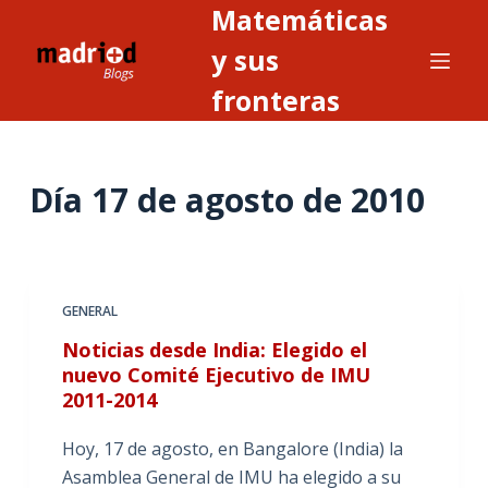
Matemáticas
S
a
y sus
l
fronteras
t
a
r
Día
17 de agosto de 2010
a
l
c
o
n
GENERAL
t
Noticias desde India: Elegido el
e
nuevo Comité Ejecutivo de IMU
n
2011-2014
i
Hoy, 17 de agosto, en Bangalore (India) la
d
Asamblea General de IMU ha elegido a su
o