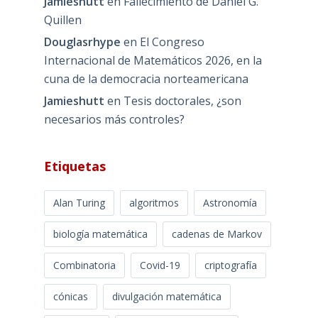
Jamieshutt
en
Fallecimiento de Daniel G.
Quillen
Douglasrhype
en
El Congreso
Internacional de Matemáticos 2026, en la
cuna de la democracia norteamericana
Jamieshutt
en
Tesis doctorales, ¿son
necesarios más controles?
Etiquetas
Alan Turing
algoritmos
Astronomía
biología matemática
cadenas de Markov
Combinatoria
Covid-19
criptografía
cónicas
divulgación matemática