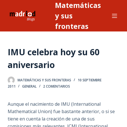
Matemáticas
S
a
y sus
l
fronteras
t
a
r
IMU celebra hoy su 60
a
l
aniversario
c
o
n
MATEMÁTICAS Y SUS FRONTERAS
10 SEPTIEMBRE
2011
GENERAL
2 COMENTARIOS
t
e
n
Aunque el nacimiento de IMU (International
i
Mathematical Union) fue bastante anterior, o si se
d
tiene en cuenta la creación de una de sus
o
comisiones más relevantes, ICMI (International