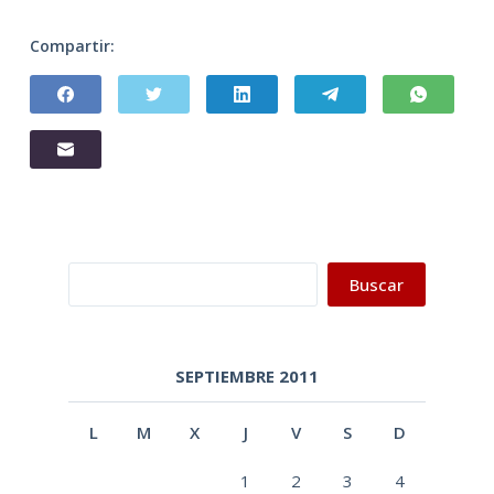
Compartir:
Buscar
Buscar
SEPTIEMBRE 2011
L
M
X
J
V
S
D
1
2
3
4