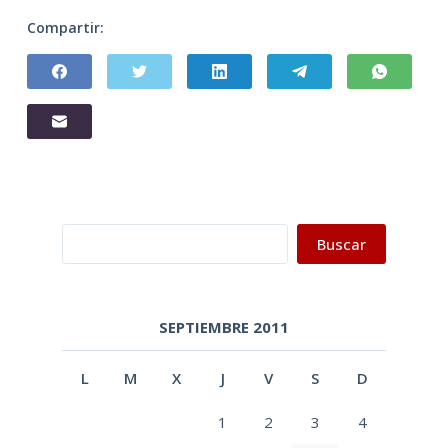
Compartir:
Buscar
Buscar
SEPTIEMBRE 2011
L
M
X
J
V
S
D
1
2
3
4