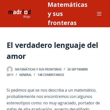
Matemáticas
S
a
y sus
l
fronteras
t
a
r
El verdadero lenguaje del
a
l
amor
c
o
n
MATEMÁTICAS Y SUS FRONTERAS
26 SEPTIEMBRE
2011
GENERAL
148 COMENTARIOS
t
e
n
Si pedimos que se nos describa a un matemático,
i
probablemente nos encontremos con algunos
d
estereotipos como: no muy agraciado, portador de
o
gafas de alta graduación, aspecto desaliñado,