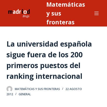
Matemáticas
S
a
y sus
l
fronteras
t
a
r
La universidad española
a
l
sigue fuera de los 200
c
o
primeros puestos del
n
t
ranking internacional
e
n
MATEMÁTICAS Y SUS FRONTERAS
22 AGOSTO
i
2012
GENERAL
d
o