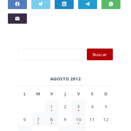
Buscar
Buscar
AGOSTO 2012
L
M
X
J
V
S
D
1
2
3
4
5
6
7
8
9
10
11
12