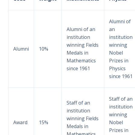
Alumni of
Alumni of an
an
institution
institution
winning Fields
winning
Alumni
10%
Medals in
Nobel
Mathematics
Prizes in
since 1961
Physics
since 1961
Staff of an
Staff of an
institution
institution
winning
winning Fields
Award
15%
Nobel
Medals in
Prizes in
Mathematics