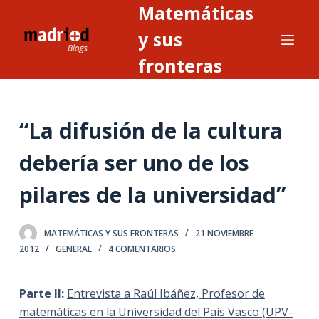
Matemáticas
S
a
y sus
l
fronteras
t
a
r
“La difusión de la cultura
a
l
debería ser uno de los
c
o
pilares de la universidad”
n
t
MATEMÁTICAS Y SUS FRONTERAS
21 NOVIEMBRE
e
2012
GENERAL
4 COMENTARIOS
n
i
Parte II:
Entrevista a Raúl Ibáñez, Profesor de
d
matemáticas en la Universidad del País Vasco (UPV-
o