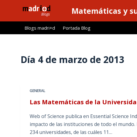
S
Matemáticas y su
a
l
Blogs madri+d
Portada Blog
t
a
r
a
Día
4 de marzo de 2013
l
c
o
n
GENERAL
t
Las Matemáticas de la Universidad
e
n
Web of Science publica en Essential Science Ind
i
impacto de las instituciones de todo el mundo.
d
234 universidades, de las cuáles 11…
o