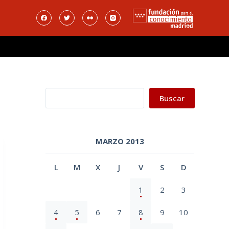
Buscar
Buscar
MARZO 2013
L
M
X
J
V
S
D
1
2
3
4
5
6
7
8
9
10