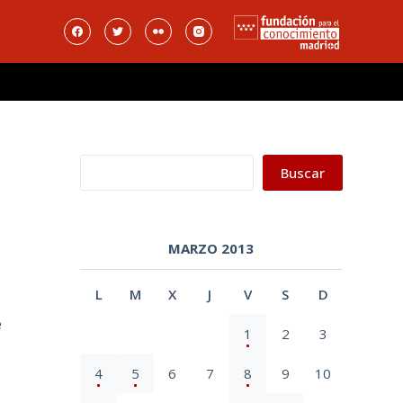
Buscar
Buscar
MARZO 2013
L
M
X
J
V
S
D
e
1
2
3
4
5
6
7
8
9
10