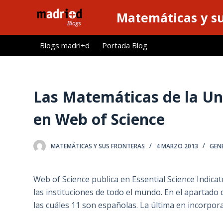
S
Matemáticas y su
a
l
Blogs madri+d
Portada Blog
t
a
r
a
Las Matemáticas de la Uni
l
en Web of Science
c
o
n
MATEMÁTICAS Y SUS FRONTERAS
4 MARZO 2013
GEN
t
e
Web of Science publica en Essential Science Indicat
n
las instituciones de todo el mundo. En el apartado
i
las cuáles 11 son españolas. La última en incorpora
d
o