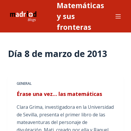
Matemáticas
S
a
y sus
l
fronteras
t
a
r
Día
8 de marzo de 2013
a
l
c
o
n
GENERAL
t
Érase una vez… las matemáticas
e
n
Clara Grima, investigadora en la Universidad
i
de Sevilla, presenta el primer libro de las
d
mateaventuras del personaje de
o
divulgación, Mati, creado por ella y Raquel