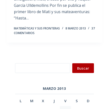
García Ulldemollins Por fin se publica el
primer libro de Mati y sus mateaventuras:
“Hasta…
MATEMÁTICAS Y SUS FRONTERAS
8 MARZO 2013
37
COMENTARIOS
Buscar
Buscar
MARZO 2013
L
M
X
J
V
S
D