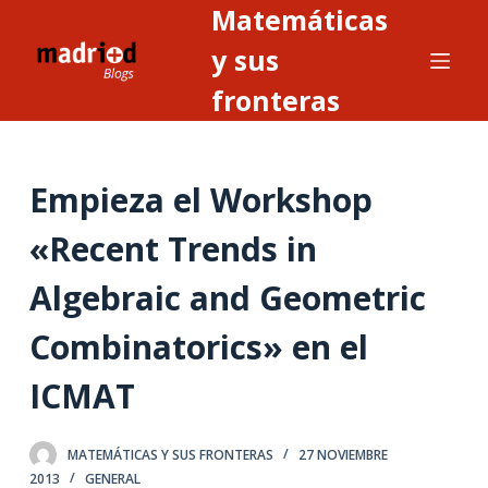
Matemáticas
S
a
y sus
l
fronteras
t
a
r
Empieza el Workshop
a
l
«Recent Trends in
c
o
Algebraic and Geometric
n
t
Combinatorics» en el
e
ICMAT
n
i
d
MATEMÁTICAS Y SUS FRONTERAS
27 NOVIEMBRE
o
2013
GENERAL