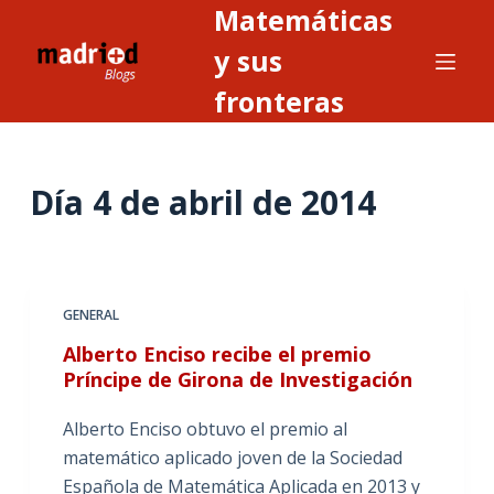
Matemáticas
S
a
y sus
l
fronteras
t
a
r
Día
4 de abril de 2014
a
l
c
o
n
GENERAL
t
Alberto Enciso recibe el premio
e
Príncipe de Girona de Investigación
n
i
Alberto Enciso obtuvo el premio al
d
matemático aplicado joven de la Sociedad
o
Española de Matemática Aplicada en 2013 y