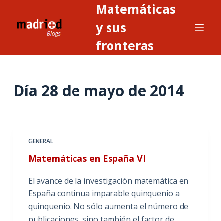
Matemáticas
S
a
y sus
l
fronteras
t
a
r
Día
28 de mayo de 2014
a
l
c
o
n
GENERAL
t
Matemáticas en España VI
e
n
El avance de la investigación matemática en
i
España continua imparable quinquenio a
d
quinquenio. No sólo aumenta el número de
o
publicaciones, sino también el factor de