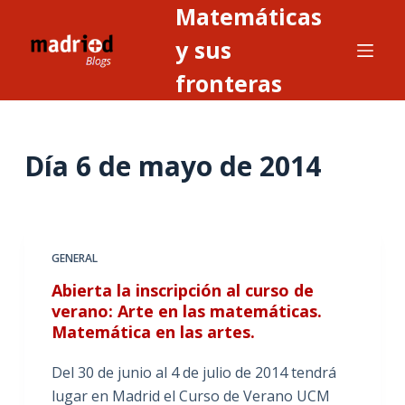
Matemáticas
S
a
y sus
l
fronteras
t
a
r
Día
6 de mayo de 2014
a
l
c
o
n
GENERAL
t
Abierta la inscripción al curso de
e
verano: Arte en las matemáticas.
n
Matemática en las artes.
i
Del 30 de junio al 4 de julio de 2014 tendrá
d
lugar en Madrid el Curso de Verano UCM
o