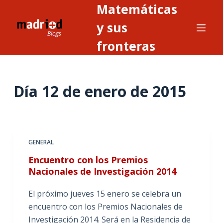
Matemáticas
S
a
y sus
l
fronteras
t
a
r
Día
12 de enero de 2015
a
l
c
o
n
GENERAL
t
Encuentro con los Premios
e
Nacionales de Investigación 2014
n
i
El próximo jueves 15 enero se celebra un
d
encuentro con los Premios Nacionales de
o
Investigación 2014. Será en la Residencia de