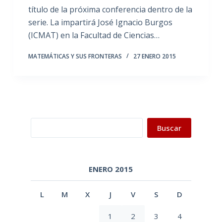
título de la próxima conferencia dentro de la
serie. La impartirá José Ignacio Burgos
(ICMAT) en la Facultad de Ciencias…
MATEMÁTICAS Y SUS FRONTERAS
27 ENERO 2015
Buscar
Buscar
ENERO 2015
L
M
X
J
V
S
D
1
2
3
4