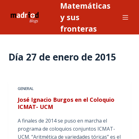
Matemáticas
S
a
y sus
l
fronteras
t
a
r
Día
27 de enero de 2015
a
l
c
o
n
GENERAL
t
José Ignacio Burgos en el Coloquio
e
ICMAT- UCM
n
i
A finales de 2014 se puso en marcha el
d
programa de coloquios conjuntos ICMAT-
o
UCM. “Aritmética de variedades tóricas” es el