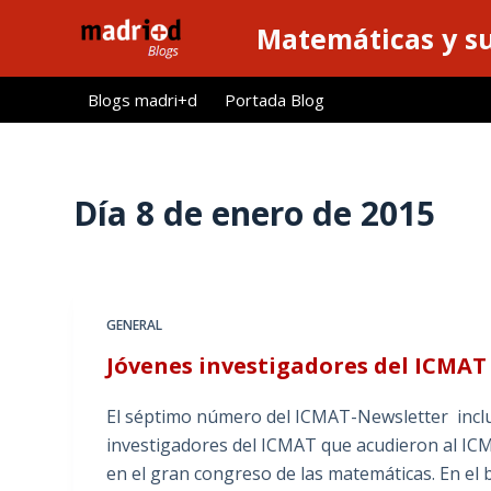
S
Matemáticas y su
a
l
Blogs madri+d
Portada Blog
t
a
r
a
Día
8 de enero de 2015
l
c
o
n
GENERAL
t
Jóvenes investigadores del ICMAT 
e
n
El séptimo número del ICMAT-Newsletter incluy
i
investigadores del ICMAT que acudieron al IC
d
en el gran congreso de las matemáticas. En el
o