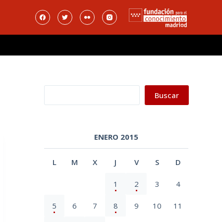
Buscar
Buscar
ENERO 2015
L
M
X
J
V
S
D
1
2
3
4
5
6
7
8
9
10
11