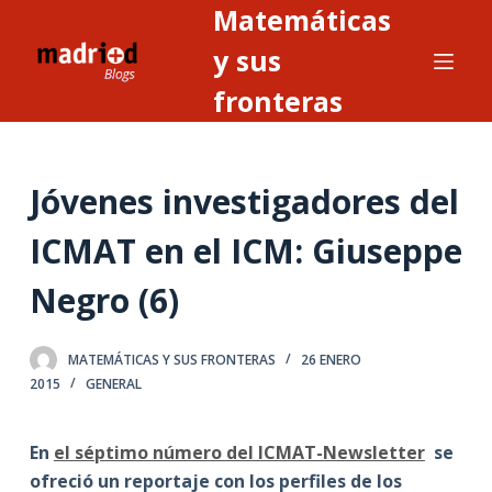
Matemáticas
S
a
y sus
l
fronteras
t
a
r
Jóvenes investigadores del
a
l
ICMAT en el ICM: Giuseppe
c
o
Negro (6)
n
t
MATEMÁTICAS Y SUS FRONTERAS
26 ENERO
e
2015
GENERAL
n
i
En
el séptimo número del ICMAT-Newsletter
se
d
ofreció un reportaje con los perfiles de los
o