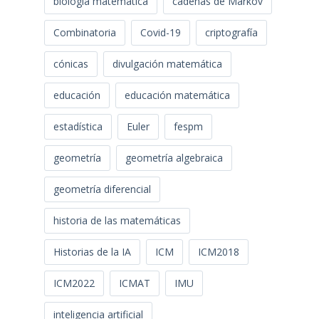
biología matemática
cadenas de Markov
Combinatoria
Covid-19
criptografía
cónicas
divulgación matemática
educación
educación matemática
estadística
Euler
fespm
geometría
geometría algebraica
geometría diferencial
historia de las matemáticas
Historias de la IA
ICM
ICM2018
ICM2022
ICMAT
IMU
inteligencia artificial