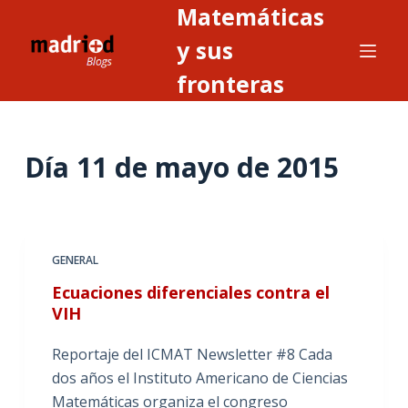
Matemáticas
S
a
y sus
l
fronteras
t
a
r
Día
11 de mayo de 2015
a
l
c
o
n
GENERAL
t
Ecuaciones diferenciales contra el
e
VIH
n
i
Reportaje del ICMAT Newsletter #8 Cada
d
dos años el Instituto Americano de Ciencias
o
Matemáticas organiza el congreso