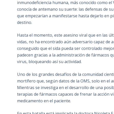
inmunodeficiencia humana, más conocido como el VI
conocía de antemano su suerte: las defensas de su
que empezarían a manifestarse hasta dejarlo en pie
destino.
Hasta el momento, este asesino viral que en las úl
vidas, no ha encontrado aún adversario capaz de an
conseguido que el sida pueda ser controlado mejora
padecen gracias a la administración de fármacos q
virus, bloqueando así su actividad.
Uno de los grandes desafíos de la comunidad cientí
mortífero que, según datos de la OMS, solo en el 
Mientras se investiga en el desarrollo de una posib
terapias de fármacos capaces de frenar la acción vi
medicamento en el paciente.
En esta batalla está implicada la doctora Nicoleta E