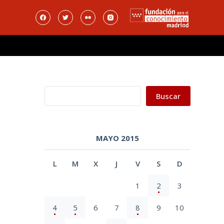
Buscar
Buscar
MAYO 2015
L
M
X
J
V
S
D
1
2
3
4
5
6
7
8
9
10