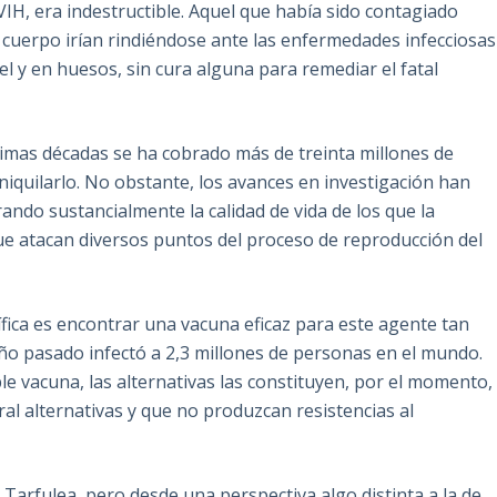
H, era indestructible. Aquel que había sido contagiado
 cuerpo irían rindiéndose ante las enfermedades infecciosas
l y en huesos, sin cura alguna para remediar el fatal
timas décadas se ha cobrado más de treinta millones de
iquilarlo. No obstante, los avances en investigación han
ndo sustancialmente la calidad de vida de los que la
ue atacan diversos puntos del proceso de reproducción del
fica es encontrar una vacuna eficaz para este agente tan
año pasado infectó a 2,3 millones de personas en el mundo.
le vacuna, las alternativas las constituyen, por el momento,
ral alternativas y que no produzcan resistencias al
. Tarfulea, pero desde una perspectiva algo distinta a la de