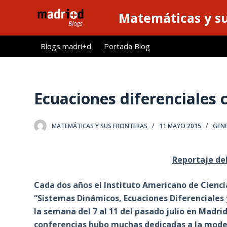
S
Matemáticas y su
a
l
Blogs madri+d
Portada Blog
t
a
r
a
Ecuaciones diferenciales 
l
c
MATEMÁTICAS Y SUS FRONTERAS
11 MAYO 2015
GEN
o
n
t
Reportaje de
e
n
Cada dos años el Instituto Americano de Cienc
i
“Sistemas Dinámicos, Ecuaciones Diferenciales 
d
la semana del 7 al 11 del pasado julio en Madr
o
conferencias hubo muchas dedicadas a la model