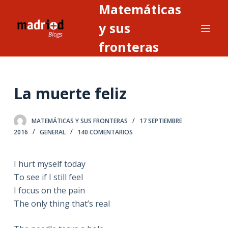
Matemáticas
S
a
y sus
l
fronteras
t
a
r
La muerte feliz
a
l
c
MATEMÁTICAS Y SUS FRONTERAS
17 SEPTIEMBRE
o
2016
GENERAL
140 COMENTARIOS
n
t
I hurt myself today
e
To see if I still feel
n
I focus on the pain
i
The only thing that’s real
d
o