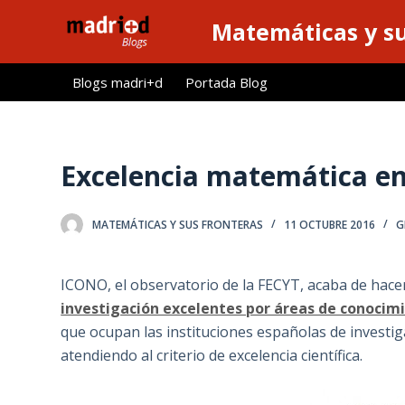
S
Matemáticas y su
a
l
Blogs madri+d
Portada Blog
t
a
r
a
Excelencia matemática en
l
c
MATEMÁTICAS Y SUS FRONTERAS
11 OCTUBRE 2016
G
o
n
t
ICONO, el observatorio de la FECYT, acaba de hace
e
investigación excelentes por áreas de conocim
n
que ocupan las instituciones españolas de investig
i
atendiendo al criterio de excelencia científica.
d
o