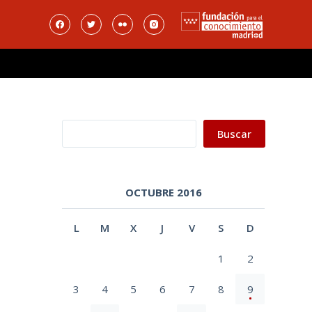
Buscar
Buscar
OCTUBRE 2016
L
M
X
J
V
S
D
1
2
3
4
5
6
7
8
9