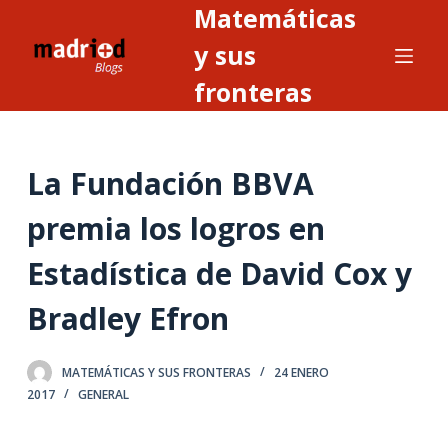
Matemáticas
S
a
y sus
l
fronteras
t
a
r
La Fundación BBVA
a
l
premia los logros en
c
o
Estadística de David Cox y
n
t
Bradley Efron
e
n
MATEMÁTICAS Y SUS FRONTERAS
24 ENERO
i
2017
GENERAL
d
o