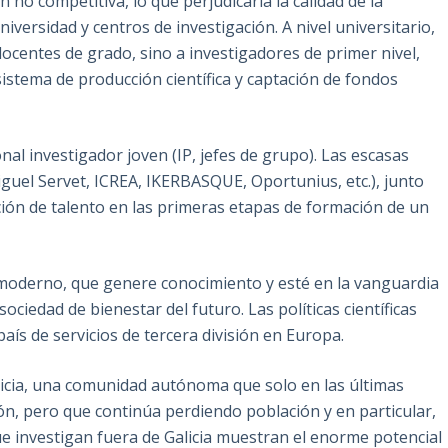
n no competitiva, lo que perjudicaría la calidad de la
versidad y centros de investigación. A nivel universitario,
ocentes de grado, sino a investigadores de primer nivel,
istema de producción científica y captación de fondos
l investigador joven (IP, jefes de grupo). Las escasas
guel Servet, ICREA, IKERBASQUE, Oportunius, etc.), junto
tación de talento en las primeras etapas de formación de un
moderno, que genere conocimiento y esté en la vanguardia
sociedad de bienestar del futuro. Las políticas científicas
ís de servicios de tercera división en Europa.
licia, una comunidad autónoma que solo en las últimas
ión, pero que continúa perdiendo población y en particular,
ue investigan fuera de Galicia muestran el enorme potencial