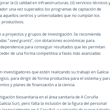
ar la (i) calidad en infraestructuras, (ii) servicios técnicos 
stigador una vez superados los programas de captación de
 a aquellos centros y universidades que no cumplan los
 productivos.
n a proyectos y grupos de investigación. Se recomienda
das “
seed grants
”, con dotaciones económicas para
independencia para conseguir resultados que les permitan
ceder de una forma competitiva a fases más avanzadas
n investigadores que estén realizando su trabajo en Galicia
tégico, para dirigir de forma productiva para el sistema y par
tos y planes de financiación a la ciencia.
estigación biosanitaria en el área sanitaria de A Coruña
alicia Sur), pero falta la inclusión de la figura del personal
s (especialmente en A Coruña), y captación de nuevo talento