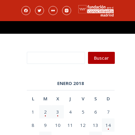
Buscar
Buscar
ENERO 2018
L
M
X
J
V
S
D
1
2
3
4
5
6
7
8
9
10
11
12
13
14