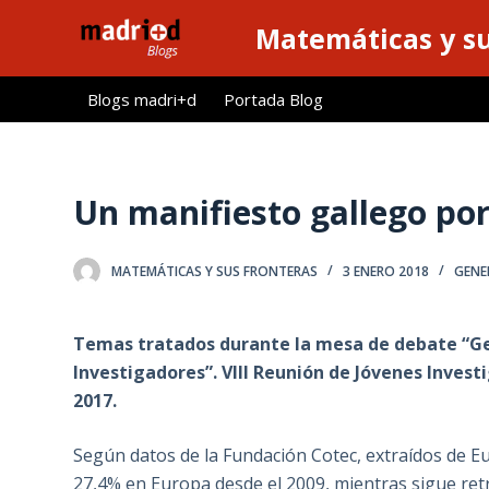
S
Matemáticas y su
a
l
Blogs madri+d
Portada Blog
t
a
r
a
Un manifiesto gallego por 
l
c
MATEMÁTICAS Y SUS FRONTERAS
3 ENERO 2018
GENE
o
n
t
Temas tratados durante la mesa de debate “Ges
e
Investigadores”. VIII Reunión de Jóvenes Invest
n
2017.
i
d
Según datos de la Fundación Cotec, extraídos de Eu
o
27,4% en Europa desde el 2009, mientras sigue r