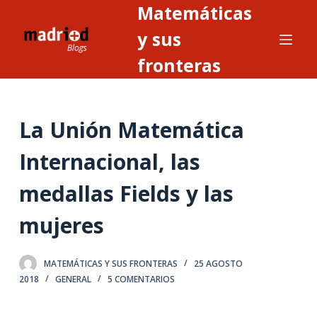
Matemáticas
S
a
y sus
l
fronteras
t
a
r
La Unión Matemática
a
l
Internacional, las
c
o
medallas Fields y las
n
t
mujeres
e
n
MATEMÁTICAS Y SUS FRONTERAS
25 AGOSTO
i
2018
GENERAL
5 COMENTARIOS
d
o