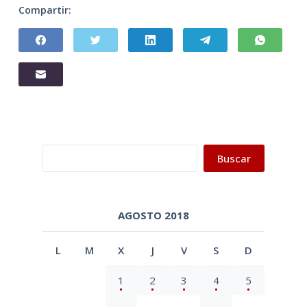
Compartir:
Buscar
Buscar
AGOSTO 2018
L
M
X
J
V
S
D
1
2
3
4
5