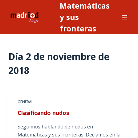
Matemáticas
S
a
y sus
l
fronteras
t
a
r
Día
2 de noviembre de
a
l
2018
c
o
n
t
GENERAL
e
n
Clasificando nudos
i
Seguimos hablando de nudos en
d
Matemáticas y sus fronteras. Decíamos en la
o