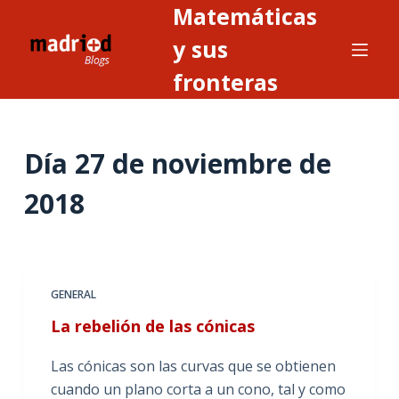
Matemáticas
S
a
y sus
l
fronteras
t
a
r
Día
27 de noviembre de
a
l
2018
c
o
n
t
GENERAL
e
n
La rebelión de las cónicas
i
Las cónicas son las curvas que se obtienen
d
cuando un plano corta a un cono, tal y como
o