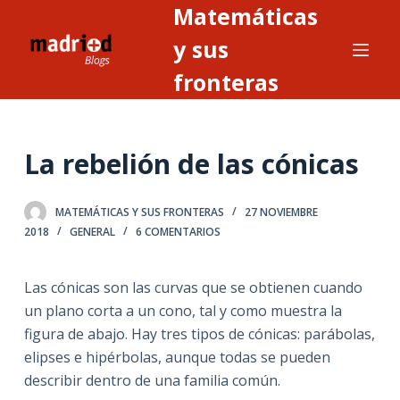
Matemáticas
S
a
y sus
l
fronteras
t
a
r
La rebelión de las cónicas
a
l
c
MATEMÁTICAS Y SUS FRONTERAS
27 NOVIEMBRE
o
2018
GENERAL
6 COMENTARIOS
n
t
Las cónicas son las curvas que se obtienen cuando
e
un plano corta a un cono, tal y como muestra la
n
figura de abajo. Hay tres tipos de cónicas: parábolas,
i
elipses e hipérbolas, aunque todas se pueden
d
describir dentro de una familia común.
o