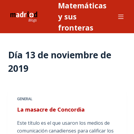
Matemáticas
S
a
y sus
l
fronteras
t
a
r
Día
13 de noviembre de
a
l
2019
c
o
n
t
GENERAL
e
n
La masacre de Concordia
i
Este título es el que usaron los medios de
d
comunicación canadienses para calificar los
o