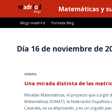
S
Matemáticas y su
a
l
Blogs madri+d
Portada Blog
t
a
r
a
Día
16 de noviembre de 2
l
c
o
n
GENERAL
t
Una mirada distinta de las matri
e
n
Miradas Matemáticas, el proyecto que surgió de
i
Matemáticas (ICMAT), la Federación Española d
d
Catarata, se va afianzando, y es un orgullo p
o