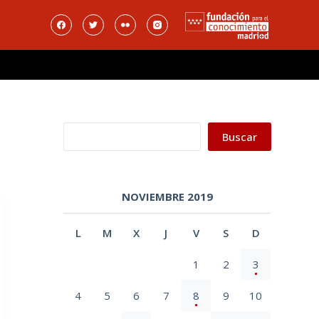
Buscar
Buscar
NOVIEMBRE 2019
L
M
X
J
V
S
D
1
2
3
4
5
6
7
8
9
10