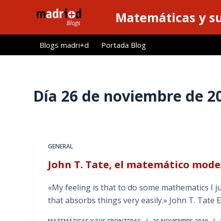
S
Matemáticas y su
a
l
Blogs madri+d
Portada Blog
t
a
r
a
Día
26 de noviembre de 2
l
c
o
n
GENERAL
t
John T. Tate, el matemático mode
e
n
«My feeling is that to do some mathematics I ju
i
that absorbs things very easily.» John T. Tate E
d
o