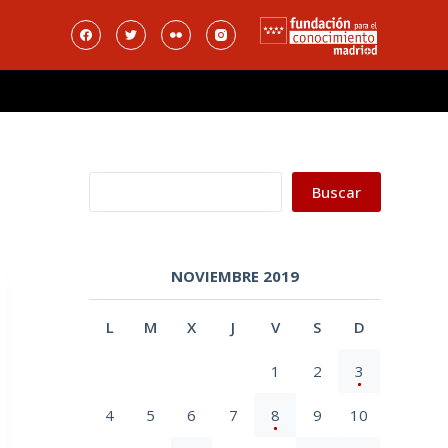
Buscar
Buscar
NOVIEMBRE 2019
L
M
X
J
V
S
D
1
2
3
4
5
6
7
8
9
10