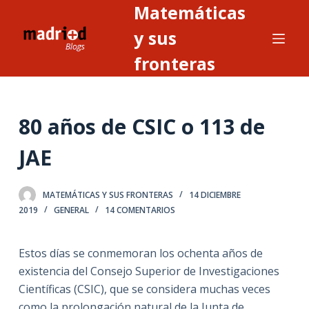
Matemáticas
S
a
y sus
l
fronteras
t
a
r
80 años de CSIC o 113 de
a
l
JAE
c
o
n
MATEMÁTICAS Y SUS FRONTERAS
14 DICIEMBRE
2019
GENERAL
14 COMENTARIOS
t
e
n
Estos días se conmemoran los ochenta años de
i
existencia del Consejo Superior de Investigaciones
d
Científicas (CSIC), que se considera muchas veces
o
como la prolongación natural de la Junta de