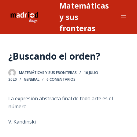
Matemáticas
S
a
y sus
l
fronteras
t
a
r
¿Buscando el orden?
a
l
c
MATEMÁTICAS Y SUS FRONTERAS
16 JULIO
o
2020
GENERAL
6 COMENTARIOS
n
t
La expresión abstracta final de todo arte es el
e
número.
n
i
V. Kandinski
d
o