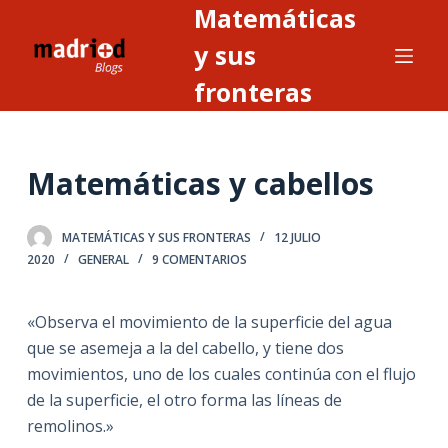
Matemáticas
S
a
y sus
l
fronteras
t
a
r
Matemáticas y cabellos
a
l
c
MATEMÁTICAS Y SUS FRONTERAS
12 JULIO
o
2020
GENERAL
9 COMENTARIOS
n
t
«Observa el movimiento de la superficie del agua
e
que se asemeja a la del cabello, y tiene dos
n
movimientos, uno de los cuales continúa con el flujo
i
de la superficie, el otro forma las líneas de
d
remolinos.»
o