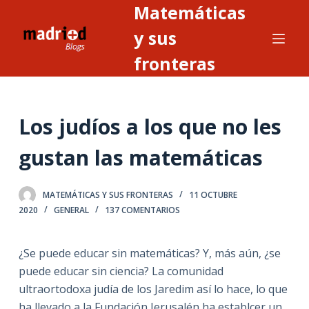
Matemáticas
S
a
y sus
l
fronteras
t
a
r
Los judíos a los que no les
a
l
gustan las matemáticas
c
o
n
MATEMÁTICAS Y SUS FRONTERAS
11 OCTUBRE
2020
GENERAL
137 COMENTARIOS
t
e
n
¿Se puede educar sin matemáticas? Y, más aún, ¿se
i
puede educar sin ciencia? La comunidad
d
ultraortodoxa judía de los Jaredim así lo hace, lo que
o
ha llevado a la Fundación Jerusalén ha establcer un