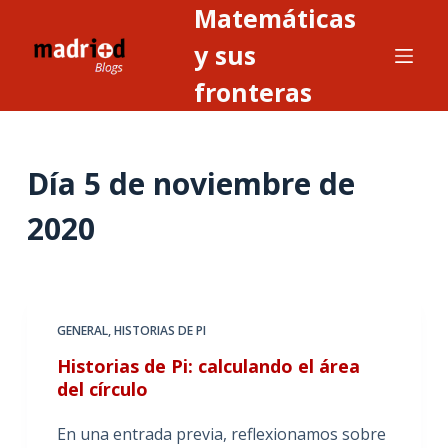
Matemáticas
S
a
y sus
l
fronteras
t
a
r
Día
5 de noviembre de
a
l
2020
c
o
n
t
GENERAL
,
HISTORIAS DE PI
e
n
Historias de Pi: calculando el área
i
del círculo
d
En una entrada previa, reflexionamos sobre
o