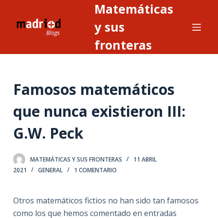
Matemáticas
S
a
y sus
l
fronteras
t
a
r
Famosos matemáticos
a
l
que nunca existieron III:
c
o
G.W. Peck
n
t
MATEMÁTICAS Y SUS FRONTERAS
11 ABRIL
e
2021
GENERAL
1 COMENTARIO
n
i
Otros matemáticos fictios no han sido tan famosos
d
como los que hemos comentado en entradas
o