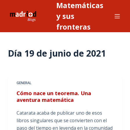
Matemáticas
S
a
y sus
l
fronteras
t
a
r
Día
19 de junio de 2021
a
l
c
o
n
GENERAL
t
Cómo nace un teorema. Una
e
aventura matemática
n
i
Catarata acaba de publicar uno de esos
d
libros singulares que se convierten con el
o
paso del tiempo en leyenda en la comunidad