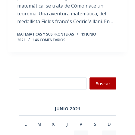
matemática, se trata de Cómo nace un
teorema. Una aventura matemática, del
medallista Fields francés Cédric Villani. En…
MATEMÁTICAS Y SUS FRONTERAS
19 JUNIO
2021
146 COMENTARIOS
Buscar
Buscar
JUNIO 2021
L
M
X
J
V
S
D