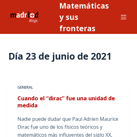
Matemáticas
S
a
y sus
l
fronteras
t
a
r
Día
23 de junio de 2021
a
l
c
o
n
GENERAL
t
Cuando el “dirac” fue una unidad de
e
medida
n
i
Nadie puede dudar que Paul Adrien Maurice
d
Dirac fue uno de los físicos teóricos y
o
matemáticos más influyentes del siglo XX,