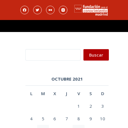
Buscar
a
Buscar
OCTUBRE 2021
L
M
X
J
V
S
D
1
2
3
4
5
6
7
8
9
10