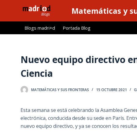
S
Matemáticas y su
a
l
Blogs madri+d
Portada Blog
t
a
r
a
Nuevo equipo directivo en
l
Ciencia
c
o
n
MATEMÁTICAS Y SUS FRONTERAS
15 OCTUBRE 2021
G
t
e
Esta semana se está celebrando la Asamblea Gener
n
electrónica, conducida desde su sede en París. Entr
i
nuevo equipo directivo, y ya se conocen los resulta
d
o