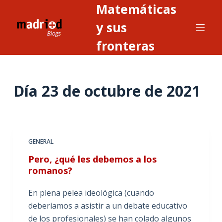
Matemáticas
S
a
y sus
l
fronteras
t
a
r
Día
23 de octubre de 2021
a
l
c
o
n
GENERAL
t
Pero, ¿qué les debemos a los
e
romanos?
n
i
En plena pelea ideológica (cuando
d
deberíamos a asistir a un debate educativo
o
de los profesionales) se han colado algunos