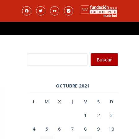
Buscar
Buscar
OCTUBRE 2021
L
M
X
J
V
S
D
1
2
3
4
5
6
7
8
9
10