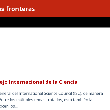
s fronteras
ejo Internacional de la Ciencia
eral del International Science Council (ISC), de manera
Entre los múltiples temas tratados, está también la
nocen los…