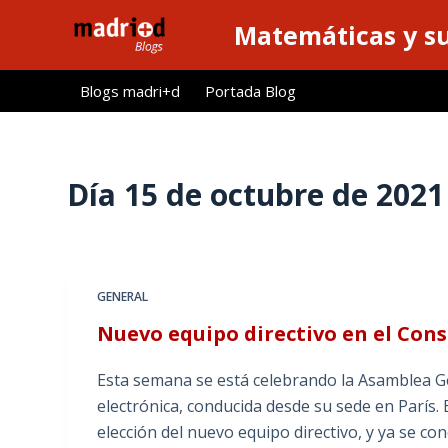
S
Matemáticas y su
a
l
Blogs madri+d
Portada Blog
t
a
r
a
Día
15 de octubre de 2021
l
c
o
n
GENERAL
t
Nuevo equipo directivo en el Cons
e
n
Esta semana se está celebrando la Asamblea Gen
i
electrónica, conducida desde su sede en París. 
d
elección del nuevo equipo directivo, y ya se co
o