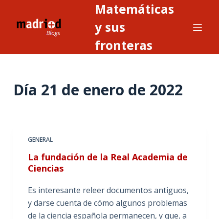
Matemáticas
S
a
y sus
l
fronteras
t
a
r
Día
21 de enero de 2022
a
l
c
o
n
GENERAL
t
La fundación de la Real Academia de
e
Ciencias
n
i
Es interesante releer documentos antiguos,
d
y darse cuenta de cómo algunos problemas
o
de la ciencia española permanecen, y que, a