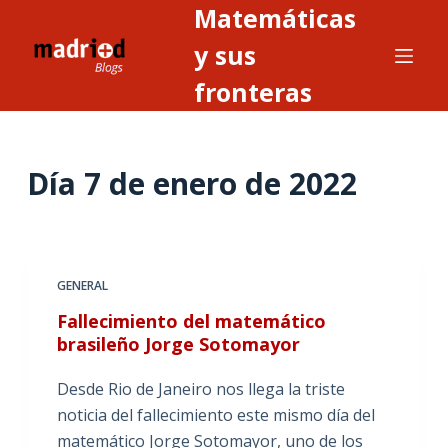
Matemáticas
S
a
y sus
l
fronteras
t
a
r
Día
7 de enero de 2022
a
l
c
o
n
GENERAL
t
Fallecimiento del matemático
e
brasileño Jorge Sotomayor
n
i
Desde Rio de Janeiro nos llega la triste
d
noticia del fallecimiento este mismo día del
o
matemático Jorge Sotomayor, uno de los