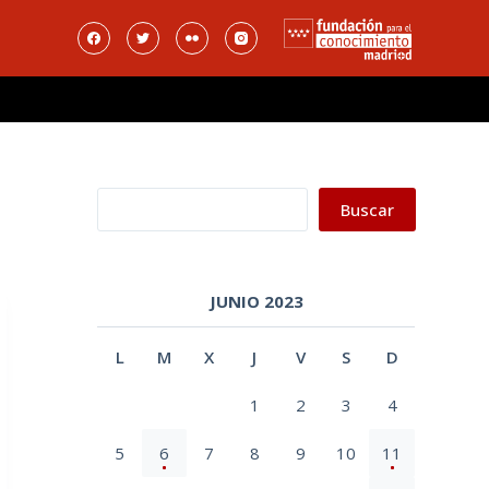
Buscar
Buscar
JUNIO 2023
L
M
X
J
V
S
D
1
2
3
4
5
6
7
8
9
10
11