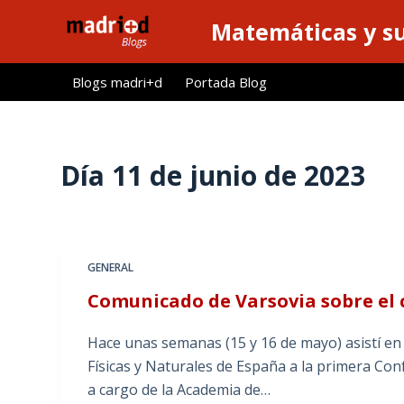
S
Matemáticas y su
a
l
Blogs madri+d
Portada Blog
t
a
r
a
Día
11 de junio de 2023
l
c
o
n
GENERAL
t
Comunicado de Varsovia sobre el 
e
n
Hace unas semanas (15 y 16 de mayo) asistí en 
i
Físicas y Naturales de España a la primera Co
d
a cargo de la Academia de…
o