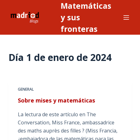
Matemáticas
S
a
y sus
l
fronteras
t
a
r
Día
1 de enero de 2024
a
l
c
o
n
GENERAL
t
Sobre mises y matemáticas
e
n
La lectura de este artículo en The
i
Conversation, Miss France, ambassadrice
d
des maths auprès des filles ? (Miss Francia,
o
¿embajadora de las matemáticas para las