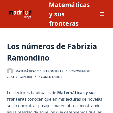
Matemáticas
S
a
y sus
l
fronteras
t
a
r
Los números de Fabrizia
a
l
Ramondino
c
o
n
MATEMÁTICAS Y SUS FRONTERAS
17 NOVIEMBRE
2024
GENERAL
2 COMENTARIOS
t
e
n
Los lectores habituales de
Matemáticas y sus
i
fronteras
conocen que en mis lecturas de novelas
d
suelo encontrar pasajes matemáticos, mostrando
o
así la realidad de aquellos que defendemos que las