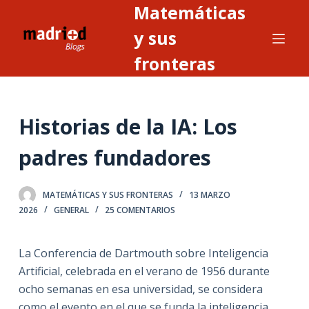
Matemáticas
S
a
y sus
l
fronteras
t
a
r
Historias de la IA: Los
a
l
padres fundadores
c
o
n
MATEMÁTICAS Y SUS FRONTERAS
13 MARZO
2026
GENERAL
25 COMENTARIOS
t
e
n
La Conferencia de Dartmouth sobre Inteligencia
i
Artificial, celebrada en el verano de 1956 durante
d
ocho semanas en esa universidad, se considera
o
como el evento en el que se funda la inteligencia