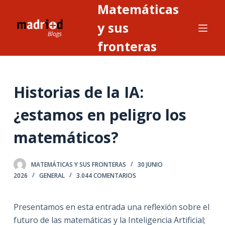
Matemáticas
S
a
y sus
l
fronteras
t
a
r
Historias de la IA:
a
l
¿estamos en peligro los
c
o
matemáticos?
n
t
MATEMÁTICAS Y SUS FRONTERAS
30 JUNIO
e
2026
GENERAL
3.044 COMENTARIOS
n
i
Presentamos en esta entrada una reflexión sobre el
d
futuro de las matemáticas y la Inteligencia Artificial;
o